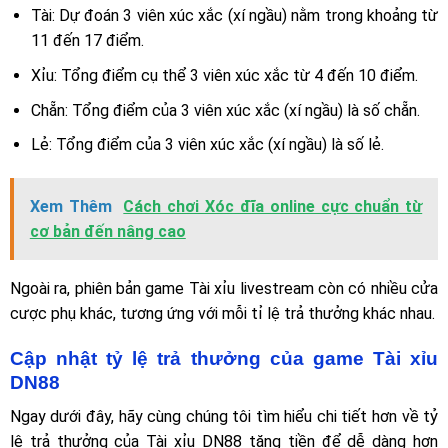
Tài: Dự đoán 3 viên xúc xắc (xí ngầu) nằm trong khoảng từ
11 đến 17 điểm.
Xỉu: Tổng điểm cụ thể 3 viên xúc xắc từ 4 đến 10 điểm.
Chẵn: Tổng điểm của 3 viên xúc xắc (xí ngầu) là số chẵn.
Lẻ: Tổng điểm của 3 viên xúc xắc (xí ngầu) là số lẻ.
Xem Thêm
Cách chơi Xóc đĩa online cực chuẩn từ
cơ bản đến nâng cao
Ngoài ra, phiên bản game Tài xỉu livestream còn có nhiều cửa
cược phụ khác, tương ứng với mỗi tỉ lệ trả thưởng khác nhau.
Cập nhật tỷ lệ trả thưởng của game Tài xỉu
DN88
Ngay dưới đây, hãy cùng chúng tôi tìm hiểu chi tiết hơn về tỷ
lệ trả thưởng của Tài xỉu DN88 tặng tiền để dễ dàng hơn