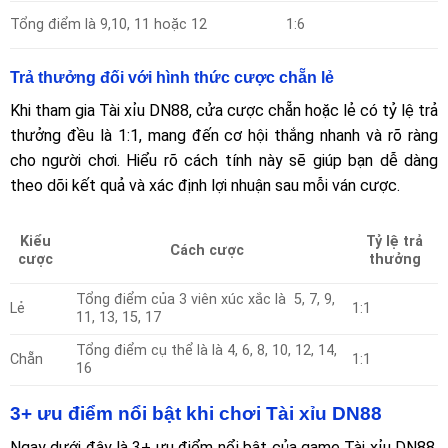
Tổng điểm là 9,10, 11 hoặc 12
1:6
Trả thưởng đối với hình thức cược chẵn lẻ
Khi tham gia Tài xỉu DN88, cửa cược chẵn hoặc lẻ có tỷ lệ trả
thưởng đều là 1:1, mang đến cơ hội thắng nhanh và rõ ràng
cho người chơi. Hiểu rõ cách tính này sẽ giúp bạn dễ dàng
theo dõi kết quả và xác định lợi nhuận sau mỗi ván cược.
Kiểu
Tỷ lệ trả
Cách cược
cược
thưởng
Tổng điểm của 3 viên xúc xắc là 5, 7, 9,
Lẻ
1:1
11, 13, 15, 17
Tổng điểm cụ thể là là 4, 6, 8, 10, 12, 14,
Chẵn
1:1
16
3+ ưu điểm nổi bật khi chơi Tài xỉu DN88
Ngay dưới đây là 3+ ưu điểm nổi bật của game Tài xỉu DN88.