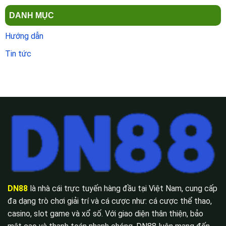
DANH MỤC
Hướng dẫn
Tin tức
DN88
là nhà cái trực tuyến hàng đầu tại Việt Nam, cung cấp
đa dạng trò chơi giải trí và cá cược như: cá cược thể thao,
casino, slot game và xổ số. Với giao diện thân thiện, bảo