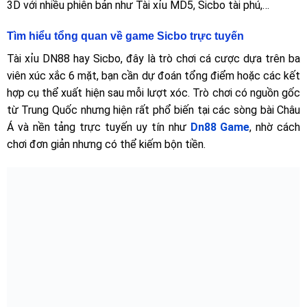
3D với nhiều phiên bản như Tài xỉu MD5, Sicbo tài phú,…
Tìm hiểu tổng quan về game Sicbo trực tuyến
Tài xỉu DN88 hay Sicbo, đây là trò chơi cá cược dựa trên ba
viên xúc xắc 6 mặt, bạn cần dự đoán tổng điểm hoặc các kết
hợp cụ thể xuất hiện sau mỗi lượt xóc. Trò chơi có nguồn gốc
từ Trung Quốc nhưng hiện rất phổ biến tại các sòng bài Châu
Á và nền tảng trực tuyến uy tín như
Dn88 Game
, nhờ cách
chơi đơn giản nhưng có thể kiếm bộn tiền.